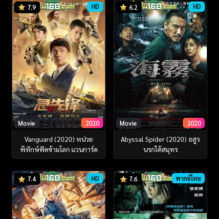
HD
HD
7.9
6.2
Movie
2020
Movie
2020
Vanguard (2020) หน่วย
Abyssal Spider (2020) อสูร
พิทักษ์ฟัดข้ามโลก แวนการ์ด
นรกใต้สมุทร
HD
พากย์ไทย
7.4
7.6