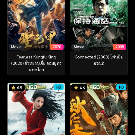
Movie
2020
Movie
2008
Fearless Kungfu King
Connected (2008) โฟนอิน
(2020) ฮั่วหยวนเจี่ย จอมยุทธ
มรณะ
ผงาดโลก
HD
HD
6.9
4.6