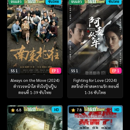
จบแล้ว
ซับไทย
จบแล้ว
ซับไทย
SS 1
EP 1
SS 1
EP 1
Always on the Move (2024)
Fighting for Love (2024)
ตำรวจหน้าใส หัวใจปู๊นปู๊น
สตรีกล้าท้าสงครามรัก ตอนที่
ตอนที่ 1-39 ซับไทย
1-36 ซับไทย
HD
HD
6.8
7.8