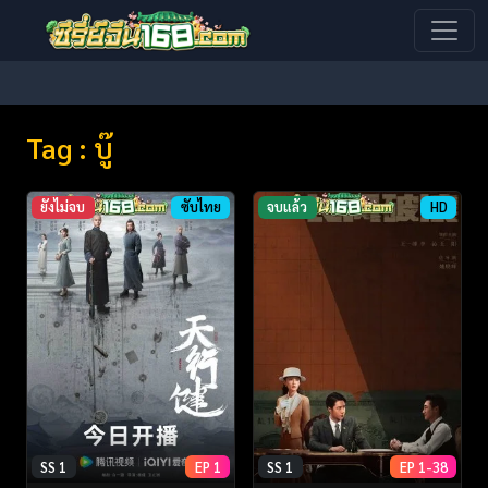
Tag : บู๊
ยังไม่จบ
ซับไทย
จบแล้ว
HD
SS 1
EP 1
SS 1
EP 1-38