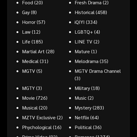
Food
(20)
Fresh Drama
(2)
Gay
(8)
Historical
(458)
Horror
(57)
iQIYI
(334)
Law
(12)
LGBTQ+
(4)
Life
(185)
LINE TV
(2)
Martial Art
(28)
Mature
(1)
Medical
(31)
Melodrama
(35)
MGTV
(5)
MGTV Drama Channel
(3)
MGTY
(3)
Military
(18)
Movie
(726)
Music
(2)
Musical
(20)
Mystery
(283)
MZTV Exclusive
(2)
Netflix
(64)
Phychological
(16)
Political
(36)
Prime Video
(92)
Romance
(1274)