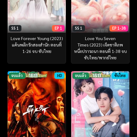
SS 1
EP 1
SS 1
EP 1-38
Love Forever Young (2023)
Love You Seven
แค้นพลิกรักสองสำนัก ตอนที่
Times (2023) เจ็ดชาติภพ
1-26 จบ ซับไทย
หนึ่งปรารถนา ตอนที่ 1-38 จบ
ซับไทย/พากย์ไทย
จบแล้ว
HD
จบแล้ว
ซับไทย