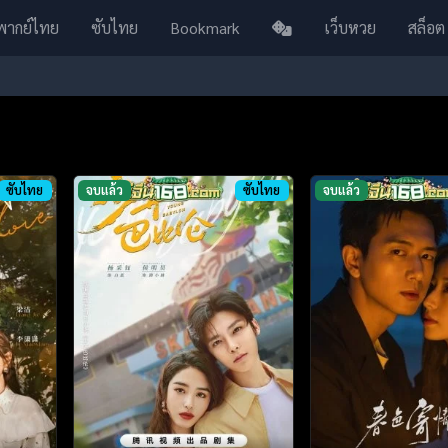
พากย์ไทย
ซับไทย
Bookmark
เว็บหวย
สล็อต
ซับไทย
จบแล้ว
ซับไทย
จบแล้ว