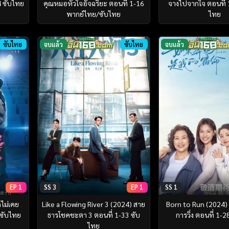
4 ซับไทย
คุณหมอหัวใจอัจฉริยะ ตอนที่ 1-16
จางไปจากใจ ตอนที่ 
พากย์ไทย/ซับไทย
ไทย
ซับไทย
จบแล้ว
ซับไทย
จบแล้ว
EP 1
SS 3
EP 1
SS 1
ไม่เคย
Like a Flowing River 3 (2024) สาย
Born to Run (2024) 
 ซับไทย
ธารโชคชะตา 3 ตอนที่ 1-33 ซับ
การวิ่ง ตอนที่ 1-
ไทย