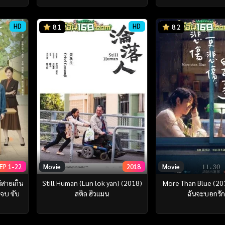
HD
HD
8.1
8.2
EP 1-22
Movie
2018
Movie
่สายเกิน
Still Human (Lun lok yan) (2018)
More Than Blue (2018
 จบ ซับ
สติล ฮิวแมน
ฉันจะบอกรัก