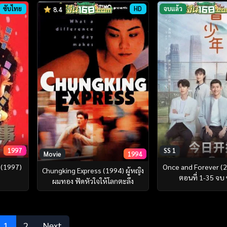
ซับไทย
HD
จบแล้ว
8.4
1997
SS 1
Movie
1994
7 (1997)
Once and Forever (2
Chungking Express (1994) ผู้หญิง
ตอนที่ 1-35 จบ
ผมทอง ฟัดหัวใจให้โลกตะลึง
1
2
Next