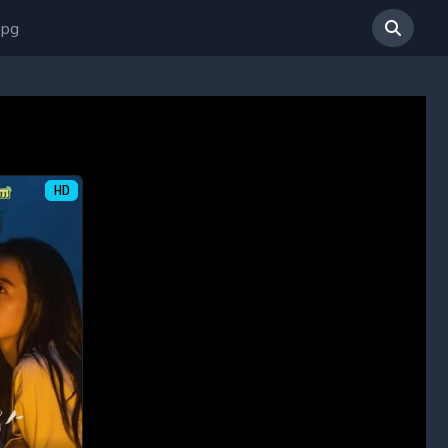
 pg
HD