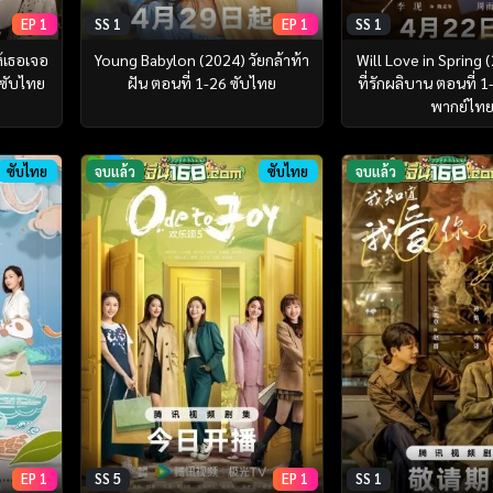
EP 1
SS 1
EP 1
SS 1
้เธอเจอ
Young Babylon (2024) วัยกล้าท้า
Will Love in Spring 
 ซับไทย
ฝัน ตอนที่ 1-26 ซับไทย
ที่รักผลิบาน ตอนที่ 
พากย์ไท
ซับไทย
จบแล้ว
ซับไทย
จบแล้ว
EP 1
SS 5
EP 1
SS 1