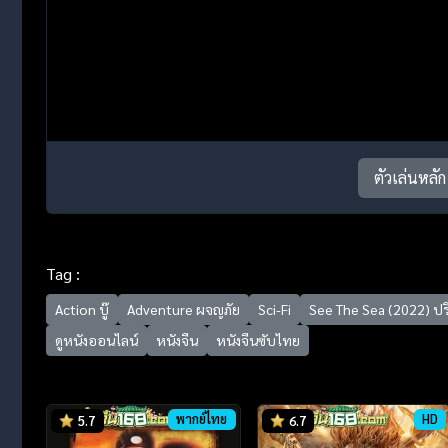
ตัวเล่นหลัก
Tag :
Action บู๊
Adventure ผจญภัย
Sci-Fi
See The Sea (2022) ป
ดูหนังออนไลน์
หนังจีน
หนังจีนซับไทย
พากย์ไทย
HD
5.7
6.7