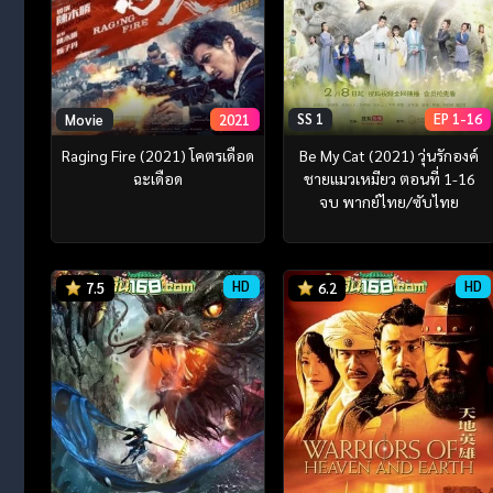
SS 1
EP 1-16
Movie
2021
Be My Cat (2021) วุ่นรักองค์
Raging Fire (2021) โคตรเดือด
ชายแมวเหมียว ตอนที่ 1-16
ฉะเดือด
จบ พากย์ไทย/ซับไทย
HD
HD
7.5
6.2