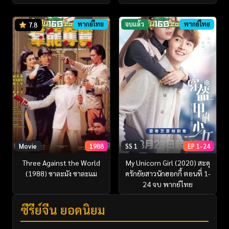
พากย์ไทย
จบแล้ว
พากย์ไทย
7.8
Movie
1988
SS 1
EP 1-24
Three Against the World
My Unicorn Girl (2020) สะดุ
(1988) ซาละมัง ซาละแม
ดรักยัยสาวนักฮอกกี้ ตอนที่ 1-
24 จบ พากย์ไทย
ซีรี่ย์จีน ยอดนิยม