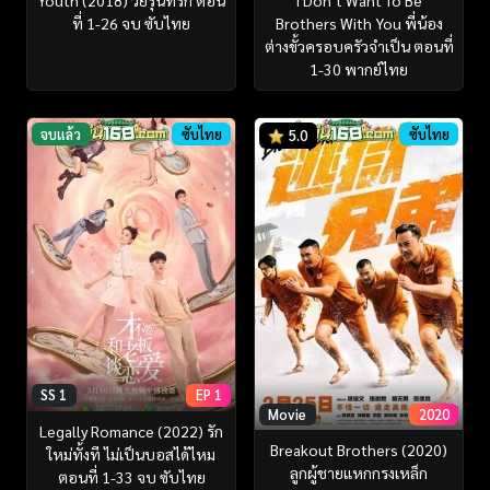
Youth (2018) วัยรุ่นที่รัก ตอน
I Don’t Want To Be
ที่ 1-26 จบ ซับไทย
Brothers With You พี่น้อง
ต่างขั้วครอบครัวจำเป็น ตอนที่
1-30 พากย์ไทย
จบแล้ว
ซับไทย
ซับไทย
5.0
SS 1
EP 1
Movie
2020
Legally Romance (2022) รัก
Breakout Brothers (2020)
ใหม่ทั้งที ไม่เป็นบอสได้ไหม
ลูกผู้ชายแหกกรงเหล็ก
ตอนที่ 1-33 จบ ซับไทย