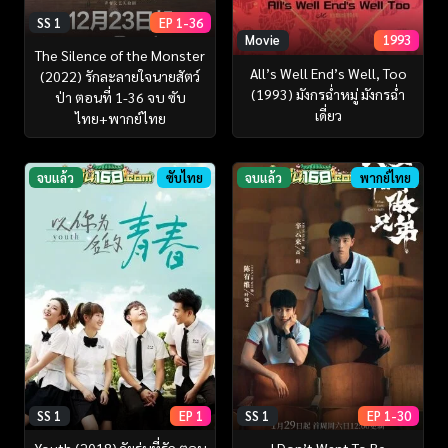
SS 1
EP 1-36
Movie
1993
The Silence of the Monster
All’s Well End’s Well, Too
(2022) รักละลายใจนายสัตว์
(1993) มังกรฉ่ำหมู่ มังกรฉ่ำ
ป่า ตอนที่ 1-36 จบ ซับ
เดี่ยว
ไทย+พากย์ไทย
จบแล้ว
ซับไทย
จบแล้ว
พากย์ไทย
SS 1
EP 1
SS 1
EP 1-30