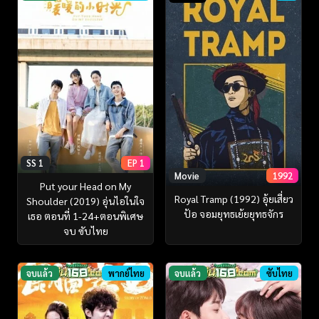
SS 1
EP 1
Movie
1992
Put your Head on My
Royal Tramp (1992) อุ้ยเสี่ยว
Shoulder (2019) อุ่นไอในใจ
ป้อ จอมยุทธเย้ยยุทธจักร
เธอ ตอนที่ 1-24+ตอนพิเศษ
จบ ซับไทย
จบแล้ว
พากย์ไทย
จบแล้ว
ซับไทย