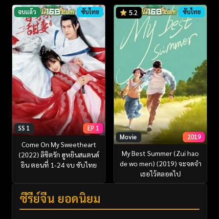
จบแล้ว
ซับไทย
ซับไทย
5.2
SS 1
EP 1
Movie
2019
Come On My Sweetheart
My Best Summer (Zui hao
(2022) ลิขิตรัก ฮูหยินสแตนด์
de wo men) (2019) จะจดจำ
อิน ตอนที่ 1-24 จบ ซับไทย
เธอไว้ตลอดไป
ซีรี่ย์จีน ยอดนิยม