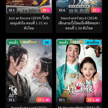
SS 1
EP 1
SS 6
EP 1
Just an Encore (2019) ปิ๊งรัก
Sword and Fairy 6 (2024)
ละมุนหัวใจ ตอนที่ 1-31 จบ
เซียนกระบี่เปิดผนึกพิชิตชะตา
ซับไทย
ตอนที่ 1-36 ซับไทย
จบแล้ว
HD
จบแล้ว
พากย์ไทย
SS 1
EP 1-40
SS 1
EP 1-40
Snow Eagle Lord (2023)
My Amazing Bride (2015) เจ้า