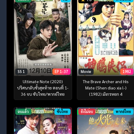
SS 1
EP 1-37
Movie
1982
Ultimate Note (2020)
The Brave Archer and His
ปริศนาลับขั้วสุดท้าย ตอนที่ 1-
Mate (Shen diao xia l-)
36 จบ ซับไทย/พากย์ไทย
(1982) มังกรหยก 4
จบแล้ว
ซับไทย
ยังไม่จบ
พากย์ไทย