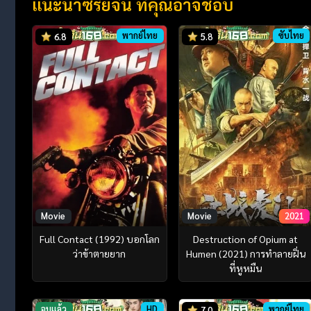
แนะนำซีรี่ย์จีน ที่คุณอาจชอบ
พากย์ไทย
ซับไทย
6.8
5.8
Movie
Movie
2021
Full Contact (1992) บอกโลก
Destruction of Opium at
ว่าข้าตายยาก
Humen (2021) การทำลายฝิ่น
ที่หูหมืน
จบแล้ว
HD
พากย์ไทย
7.0