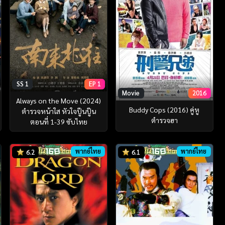
SS 1
EP 1
Movie
2016
Always on the Move (2024)
Buddy Cops (2016) คู่หู
ตำรวจหน้าใส หัวใจปู๊นปู๊น
ตำรวจฮา
ตอนที่ 1-39 ซับไทย
พากย์ไทย
พากย์ไทย
6.2
6.1