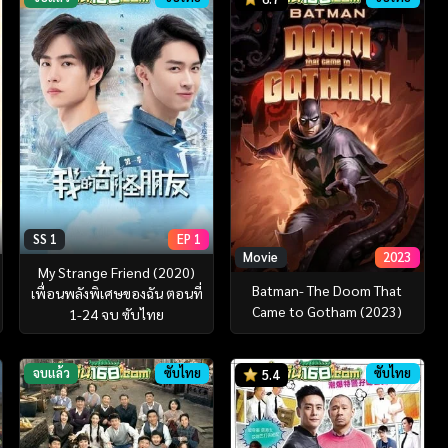
SS 1
EP 1
Movie
2023
My Strange Friend (2020)
Batman- The Doom That
เพื่อนพลังพิเศษของฉัน ตอนที่
Came to Gotham (2023)
1-24 จบ ซับไทย
จบแล้ว
ซับไทย
ซับไทย
5.4