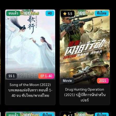
จบแล้ว
HD
ซับไทย
5.5
SS 1
EP 1-40
Movie
2021
Song of the Moon (2022)
Drug Hunting Operation
บทเพลงแห่งจันทรา ตอนที่ 1-
(2021) ปฏิบัติการนักล่าสไน
40 จบ ซับไทย/พากย์ไทย
เปอร์
จบแล้ว
ซับไทย
ซับไทย
6.7