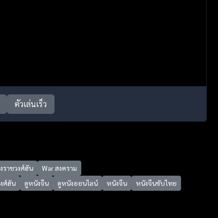
ตัวเล่นเร็ว
งราชวงศ์ฮัน
War สงคราม
ศ์ฮัน
ดูหนังจีน
ดูหนังออนไลน์
หนังจีน
หนังจีนซับไทย