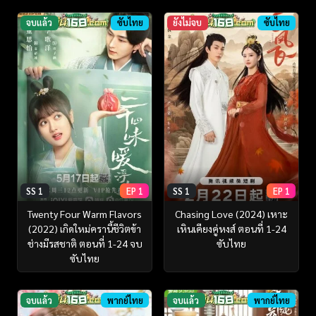
จบแล้ว
ซับไทย
ยังไม่จบ
ซับไทย
SS 1
EP 1
SS 1
EP 1
Twenty Four Warm Flavors
Chasing Love (2024) เหาะ
(2022) เกิดใหม่ครานี้ชีวิตข้า
เหินเคียงคู่หงส์ ตอนที่ 1-24
ช่างมีรสชาติ ตอนที่ 1-24 จบ
ซับไทย
ซับไทย
จบแล้ว
พากย์ไทย
จบแล้ว
พากย์ไทย