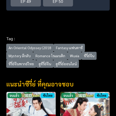
EP 49
EP 50
Tag :
An Oriental Odyssey (2018
Fantasy แฟนตาซี
Mystery ลึกลับ
Romance โรแมนติก
Wuxia
ซีรี่ย์จีน
ซีรี่ย์จีนพากย์ไทย
ดูซีรี่ย์จีน
ดูซีรี่ย์ออนไลน์
แนะนำซีรี่ย์ ที่คุณอาจชอบ
จบแล้ว
ซับไทย
จบแล้ว
ซับไทย