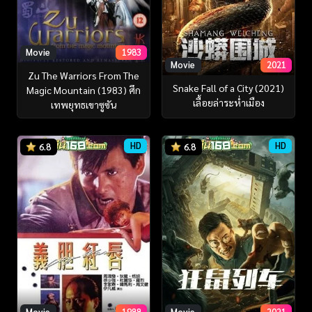
Movie
1983
Movie
2021
Zu The Warriors From The
Snake Fall of a City (2021)
Magic Mountain (1983) ศึก
เลื้อยล่าระห่ำเมือง
เทพยุทธเขาซูซัน
HD
HD
6.8
6.8
Movie
1988
Movie
2021