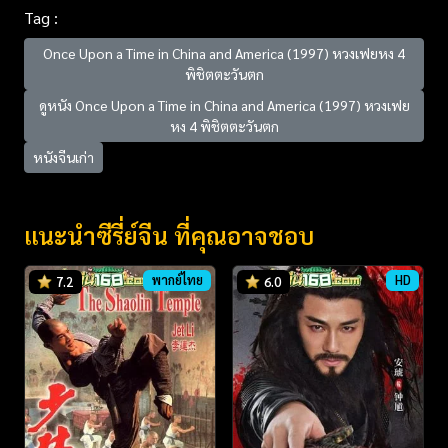
Tag :
Once Upon a Time in China and America (1997) หวงเฟยหง 4
พิชิตตะวันตก
ดูหนัง Once Upon a Time in China and America (1997) หวงเฟย
หง 4 พิชิตตะวันตก
หนังจีนเก่า
แนะนำซีรี่ย์จีน ที่คุณอาจชอบ
พากย์ไทย
HD
7.2
6.0