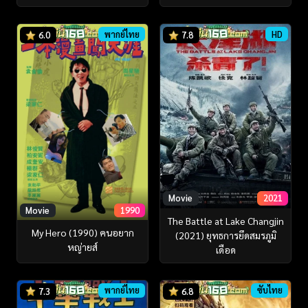
พากย์ไทย
HD
6.0
7.8
Movie
2021
Movie
1990
The Battle at Lake Changjin
My Hero (1990) คนอยาก
(2021) ยุทธการยึดสมรภูมิ
หญ่ายส์
เดือด
พากย์ไทย
ซับไทย
7.3
6.8