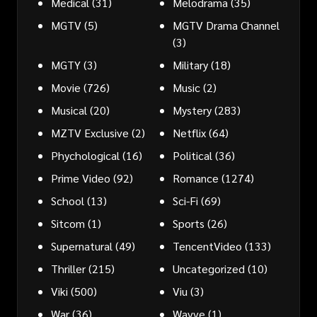
Medical
(31)
Melodrama
(35)
MGTV
(5)
MGTV Drama Channel
(3)
MGTY
(3)
Military
(18)
Movie
(726)
Music
(2)
Musical
(20)
Mystery
(283)
MZTV Exclusive
(2)
Netflix
(64)
Phychological
(16)
Political
(36)
Prime Video
(92)
Romance
(1274)
School
(13)
Sci-Fi
(69)
Sitcom
(1)
Sports
(26)
Supernatural
(49)
TencentVideo
(133)
Thriller
(215)
Uncategorized
(10)
Viki
(500)
Viu
(3)
War
(36)
Wavve
(1)