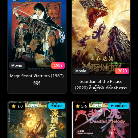
Movie
1987
Movie
2020
Magnificent Warriors (1987)
Guardian of the Palace
ดุดุดุ
(2020) ศึกผู้พิทักษ์หินจันทรา
ซับไทย
พากย์ไทย
7.0
5.6