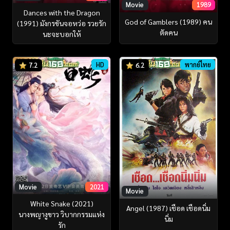
Movie
1989
Dances with the Dragon
God of Gamblers (1989) คน
(1991) มังกรขันจอหว่อ รวยรัก
ตัดคน
นะจะบอกให้
HD
พากย์ไทย
7.2
6.2
Movie
2021
Movie
White Snake (2021)
Angel (1987) เชือด เชือดนิ่ม
นางพญางูขาว วิบากกรรมแห่ง
นิ่ม
รัก