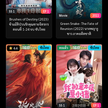
SS 1
EP 1
Movie
2022
Brushes of Destiny (2023)
Green Snake- The Fate of
ข้ามมิติป่วนรักคุณชายจิตรกร
Reunion (2022) นางพญางู
ตอนที่ 1-24 จบ ซับไทย
ขาว ภาคอดีตชาติ
ซับไทย
จบแล้ว
ซับไทย
6.6
SS 1
EP 1