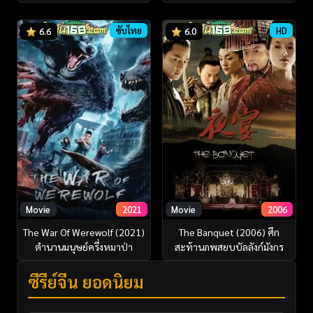
ซับไทย
HD
6.6
6.0
Movie
2021
Movie
2006
The War Of Werewolf (2021)
The Banquet (2006) ศึก
ตำนานมนุษย์ครึ่งหมาป่า
สะท้านภพสยบบัลลังก์มังกร
ซีรี่ย์จีน ยอดนิยม