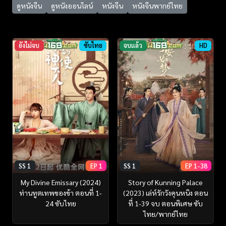
ดูหนังจีน
ดูหนังออนไลน์
หนังจีน
หนังจีนพากย์ไทย
ยังไม่จบ
ซับไทย
จบแล้ว
HD
SS 1
EP 1
SS 1
EP 1-38
My Divine Emissary (2024)
Story of Kunning Palace
ท่านทูตเทพของข้า ตอนที่ 1-
(2023) เล่ห์รักวังคุนหนิง ตอน
24 ซับไทย
ที่ 1-39 จบ ตอนพิเศษ ซับ
ไทย/พากย์ไทย