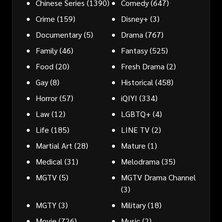
Chinese Series
(1390)
Comedy
(647)
Crime
(159)
Disney+
(3)
Documentary
(5)
Drama
(767)
Family
(46)
Fantasy
(525)
Food
(20)
Fresh Drama
(2)
Gay
(8)
Historical
(458)
Horror
(57)
iQIYI
(334)
Law
(12)
LGBTQ+
(4)
Life
(185)
LINE TV
(2)
Martial Art
(28)
Mature
(1)
Medical
(31)
Melodrama
(35)
MGTV
(5)
MGTV Drama Channel
(3)
MGTY
(3)
Military
(18)
Movie
(726)
Music
(2)