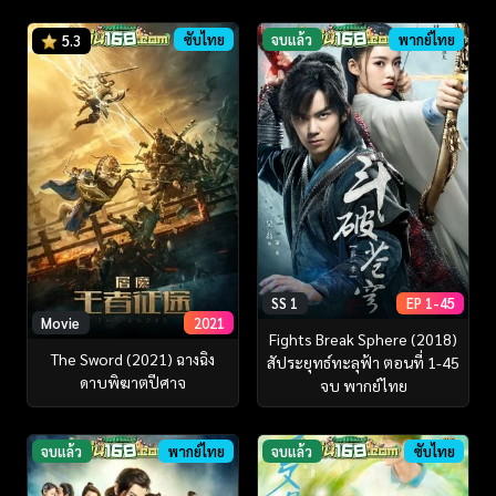
ซับไทย
จบแล้ว
พากย์ไทย
5.3
SS 1
EP 1-45
Movie
2021
Fights Break Sphere (2018)
The Sword (2021) ฉางฉิง
สัประยุทธ์ทะลุฟ้า ตอนที่ 1-45
ดาบพิฆาตปีศาจ
จบ พากย์ไทย
จบแล้ว
พากย์ไทย
จบแล้ว
ซับไทย