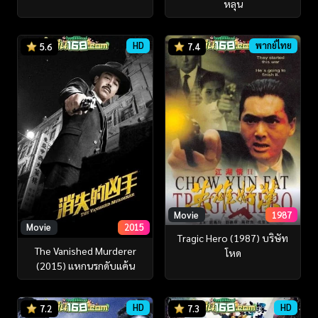
หลุน
HD
พากย์ไทย
5.6
7.4
Movie
1987
Movie
2015
Tragic Hero (1987) บริษัท
The Vanished Murderer
โหด
(2015) แหกนรกดับแค้น
HD
HD
7.2
7.3